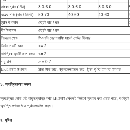
তারের ব্যাস (মিমি)
3.0-6.0
3.0-6.0
3.0-6.0
ওয়েল্ড গতি (বার / মিনিট)
50-70
40-60
40-60
ট্রান্স উপাদান
স্ট্রেট বার / রড
স
দীর্ঘ উপাদান
স্ট্রেট বার / রড
নিয়ন্ত্রণ মোড
পিএলসি প্রোগ্রামিং সার্ভো মোটর স্টিপার
তির্যক ত্রুটি জাল
<= 2
সামগ্রিক ত্রুটি জাল করুন
<= 2
বায়ু চাপ
> = 0.7
Eldালাই উপাদান
ঠান্ডা টানা তার, গ্যালভেনাইজড তার, ঠান্ডা ঘূর্ণিত ইস্পাত ইস্পাত
3. অ্যাপ্লিকেশন অঞ্চল
স্বয়ংক্রিয় লোহা নেট বায়ুসংক্রান্ত স্পট ldালাই মেশিনটি নির্মাণে ব্যবহার করা যেতে পারে, কংক্রিট শক
অ্যাপ্লিকেশনগুলিতে প্যানেলগুলির জন্য।
৪. সুবিধা