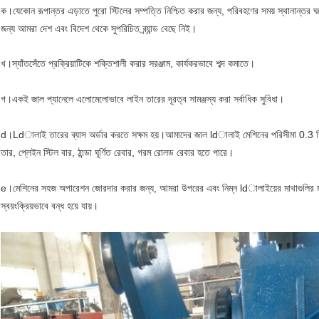
ক।যেকোন রূপান্তর এড়াতে পুরো স্টিলের সম্পত্তি নিশ্চিত করার জন্য, পরিবহণের সময় স্থানান্তর ঘট
জন্য আমরা দেশ এবং বিদেশ থেকে সুপরিচিত ব্র্যান্ড বেছে নিই।
খ।স্যাঁতসেঁতে প্রক্রিয়াটিকে শক্তিশালী করার সরঞ্জাম, কার্যকরভাবে শব্দ কমাতে।
গ।একই জাল প্যানেলে এলোমেলোভাবে লাইন তারের দূরত্ব সামঞ্জস্য করা সর্বাধিক সুবিধা।
d।Ldালাই তারের ব্যাস অর্ডার করতে সক্ষম হয়।আমাদের জাল ldালাই মেশিনের পরিসীমা 0.3 মিম
তার, প্লেইন স্টিল বার, ঠান্ডা ঘূর্ণিত রেবার, গরম রোলড রেবার হতে পারে।
e।মেশিনের সহজ অপারেশন জোরদার করার জন্য, আমরা উপরের এবং নিম্ন ldালাইয়ের মাথাগুলির মধ্যে প
স্বয়ংক্রিয়ভাবে বন্ধ হয়ে যায়।