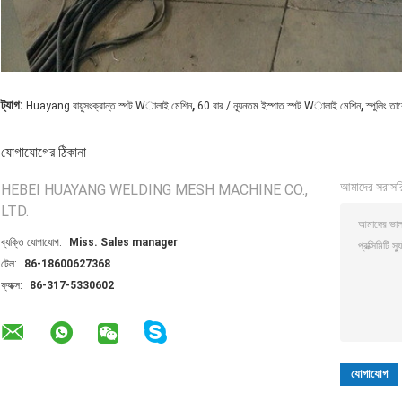
,
,
ট্যাগ:
Huayang বায়ুসংক্রান্ত স্পট Wালাই মেশিন
60 বার / ন্যূনতম ইস্পাত স্পট Wালাই মেশিন
স্পুলিং 
যোগাযোগের ঠিকানা
আমাদের সরাসর
HEBEI HUAYANG WELDING MESH MACHINE CO.,
LTD.
ব্যক্তি যোগাযোগ:
Miss. Sales manager
টেল:
86-18600627368
ফ্যাক্স:
86-317-5330602