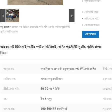
প্যাকেজিং বিবরণ:
ডেলিভারি সময়:
পরিশোধের শর্ত:
যোগানের ক্ষমতা:
বড় ইমেজ :
আয়রন নেট বিল্ডিংস ইনভার্টার স্পট eldালাই মেশিন প্রক্সিমিটি
স্যুইচ প্রতিরোধের
যোগাযোগ
আয়রন নেট বিল্ডিংস ইনভার্টার স্পট eldালাই মেশিন প্রক্সিমিটি স্যুইচ প্রতিরোধের
বিবরণ
পণ্যের নাম:
স্বয়ংক্রিয় আয়রণ নেট বায়ুসংক্রান্ত স্পট Wালাই মেশিন
Eldালা
মেশিনের রঙ:
আপনার অনুরোধ হিসাবে
ক্রস তার
Eldালাই গতি:
30-70 বার / মিনিট
ভোল্টেজ,
রঙ:
নীল + হলুদ
লাইন তার
জাল আকার:
100-300 মিমি (সমন্বিত)
প্রযোজ্য শ