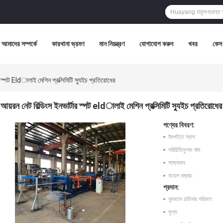
আমাদের সম্পর্কে
কারখানা ভ্রমণ
মান নিয়ন্ত্রণ
যোগাযোগ করুন
খবর
কেস
র স্পট Eldালাই মেশিন প্রক্সিমিটি স্যুইচ প্রতিরোধের
আয়রন নেট বিল্ডিংস ইনভার্টার স্পট eldালাই মেশিন প্রক্সিমিটি স্যুইচ প্রতিরোধের
পণ্যের বিবরণ:
উৎপত্তি স্থল:
পরিচিতিমুলক নাম:
সাক্ষ্যদান:
মডেল নম্বার:
প্রদান:
ন্যূনতম চাহিদার পরিমাণ:
মূল্য: