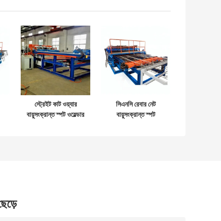
স্ট্রেইট কাট ওয়্যার
সিএনসি রেবার নেট
বায়ুসংক্রান্ত স্পট ওয়েল্ডার
বায়ুসংক্রান্ত স্পট
সি
ওয়্যার দিয়া 4 মিমি, 380
eldালাই মেশিন স্ট্রেইট
ভি রেজিস্ট্যান্স স্পট
কাট তারের
eldালাই সরঞ্জাম
 ছেড়ে