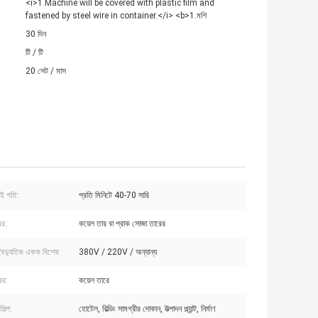
<i>1.Machine will be covered with plastic film and
fastened by steel wire in container.</i> <b>1.মশি
30 দিন
টি / টি
20 সেট / মাস
ই গতি:
প্রতি মিনিটে 40-70 সারি
ের:
কয়েল তার বা প্রাক সোজা তারের
 বৈদ্যুতিক একক বিশেষ:
380V / 220V / অন্যান্য
ের:
কয়েল তারে
িল্প:
হোটেল, বিল্ডিং সামগ্রীর দোকান, উত্পাদন প্ল্যান্ট, নির্মাণ