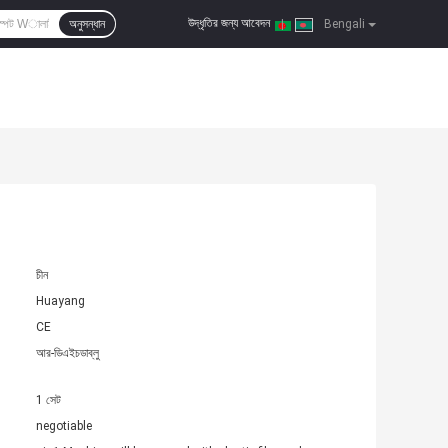
উদ্ধৃতির জন্য আবেদন
অনুসন্ধান
|
Bengali
চীন
Huayang
CE
আর-ডিএইচডাব্লু
1 সেট
negotiable