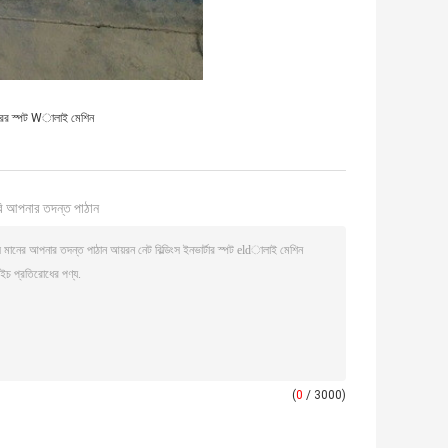
তারের স্পট Wালাই মেশিন
ি আপনার তদন্ত পাঠান
(
0
/ 3000)