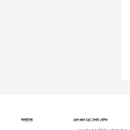
সম্বন্ধে
রোল জাল ldালাই মেশিন