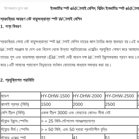
ইনভার্টার স্পট eldালাই মেশিন
বিল্ডিং ইনভার্টার স্পট eldাল
বিশেষভাবে তুলে ধরা:
,
স্বয়ংক্রিয় আয়রণ নেট বায়ুসংক্রান্ত স্পট Wালাই মেশিন
1. পণ্য বিবরণ
স্বয়ংক্রিয় লোহা নেট বায়ুসংক্রান্ত স্পট ldালাই মেশিন তারের জাল তৈরির জন্য ব্যবহৃত হয়।এই ধ
ldালাই সরঞ্জাম যা দেশ এবং বিদেশ থেকে উন্নত প্রতিরোধের ওয়েল্ডিং প্রযুক্তি শোষণ করে আমাদের 
তারের লুপ এবং ভারসাম্য ব্যবস্থা।Eldালাই দেরী মডেল দক্ষ ldালাই ট্রান্সফরমার গ্রহণ করে।ভোল্
করে।এটি সামনের প্যানেলে বিদ্যুতের বর্তমান বোতামের মাধ্যমে সমন্বয় করা হয়।
2. প্রযুক্তিগত পরামিতি
মডেল
HY-DHW-1500
HY-DHW-2000
HY-DHW-2500
ঝালাই প্রস্থ (মিমি)
1500
2000
2500
মেশি ট্রিপ (মিমি)
একক ট্রিপ 3000 এবং ফেরতের কোনও সীমা নেই
স্ট্যান্ড ট্রান্স.স্পেসিং
> = 25 মিমি-স্টেপলেস সামঞ্জস্যযোগ্য
স্ট্যান্ড দীর্ঘ। স্পেসিং
> = 50 মিমি, এবং 50 দ্বারা প্রগতিশীল বৃদ্ধি
স্ট্যান্ড ওয়েল্ড স্পট
31
41
51