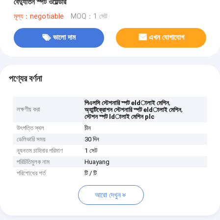
বৈদ্যুতিন স্পট ওয়েল্ডার
মূল্য：negotiable
MOQ：1 সেট
ভালো দাম
এখন যোগাযোগ
পণ্যের বর্ণনা
,
পিএলসি স্টেশনারি স্পট eldালাই মেশিন
লক্ষণীয় করা
,
অ্যান্টিক্রোশন স্টেশনারি স্পট eldালাই মেশিন
স্টেশন স্পট ldালাই মেশিন plc
উৎপত্তি স্থল
চীন
ডেলিভারি সময়
30 দিন
ন্যূনতম চাহিদার পরিমাণ
1 সেট
পরিচিতিমুলক নাম
Huayang
পরিশোধের শর্ত
টি / টি
আরো দেখুন