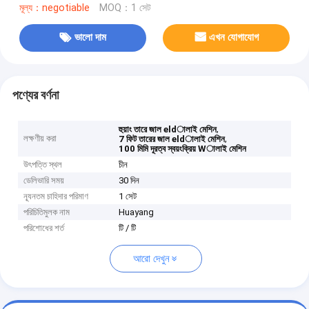
মূল্য：negotiable
MOQ：1 সেট
ভালো দাম
এখন যোগাযোগ
পণ্যের বর্ণনা
,
হুয়াং তারে জাল eldালাই মেশিন
লক্ষণীয় করা
,
7 ফিট তারের জাল eldালাই মেশিন
100 মিমি দূরত্ব স্বয়ংক্রিয় Wালাই মেশিন
উৎপত্তি স্থল
চীন
ডেলিভারি সময়
30 দিন
ন্যূনতম চাহিদার পরিমাণ
1 সেট
পরিচিতিমুলক নাম
Huayang
পরিশোধের শর্ত
টি / টি
আরো দেখুন