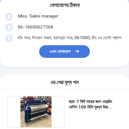
যোগাযোগের ঠিকানা
Miss. Sales manager
86-18600627368
ছাঁচ শহর, উন্নয়ন অঞ্চল, হুয়ানঘুয়া শহর, 061000, চীন এর হেবেই প্রদেশ
এখন যোগাযোগ
এর সেরা মূল্য পান
হুয়াং 7 ফিট তারের জাল ওয়েল্ডিং
মেশিন 100 মিমি দূরত্ব উচ্চ
eldালাই গতি