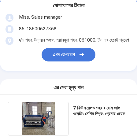
যোগাযোগের ঠিকানা
Miss. Sales manager
86-18600627368
ছাঁচ শহর, উন্নয়ন অঞ্চল, হুয়ানঘুয়া শহর, 061000, চীন এর হেবেই প্রদেশ
এখন যোগাযোগ
এর সেরা মূল্য পান
7 ফিট কয়েলড ওয়্যার রোল জাল
ওয়েল্ডিং মেশিন স্প্রিং প্রেসার ওয়েফ
পজিশনিং