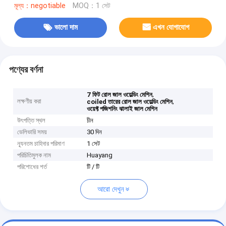
মূল্য：negotiable
MOQ：1 সেট
ভালো দাম
এখন যোগাযোগ
পণ্যের বর্ণনা
,
7 ফিট রোল জাল ওয়েল্ডিং মেশিন
লক্ষণীয় করা
,
coiled তারের রোল জাল ওয়েল্ডিং মেশিন
ওয়েফ্ট পজিশনিং ঝালাই জাল মেশিন
উৎপত্তি স্থল
চীন
ডেলিভারি সময়
30 দিন
ন্যূনতম চাহিদার পরিমাণ
1 সেট
পরিচিতিমুলক নাম
Huayang
পরিশোধের শর্ত
টি / টি
আরো দেখুন