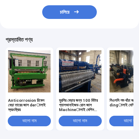
চালিয়ে
প্রস্তাবিত পণ্য
Anticorrosion চিকেন
মুরগির বেড়ার জন্য 100 মিটার
পিএলসি পশু খাঁচা জাল
বেড়া তারের জাল derালাই
গ্যালভানাইজড রোল জাল
dingালাই মেশিন স্বয
স্বয়ংক্রিয়
Machineালাই মেশিন
স্বয়ংক্রিয়
ভালো দাম
ভালো দাম
ভালো দাম