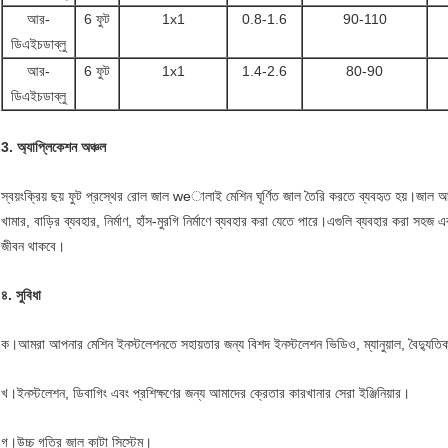
আর-
6 ফুট
1x1
0.8-1.6
90-110
ডিএইচডাব্লু
আর-
6 ফুট
1x1
1.4-2.6
80-90
ডিএইচডাব্লু
3. অ্যাপ্লিকেশন অঞ্চল
স্বয়ংক্রিয় ছয় ফুট প্রস্থের রোল জাল weালাই মেশিন ঘূর্ণিত জাল তৈরি করতে ব্যবহৃত হয়।জাল আ
খামার, বাড়ির ব্যবহার, নির্মাণ, হাঁস-মুরগি নির্মাণে ব্যবহার করা যেতে পারে।এগুলি ব্যবহার করা স
জীবন থাকবে।
৪. সুবিধা
ক।আমরা আপনার মেশিন ইনস্টলেশনতে সহায়তার জন্য বিশদ ইনস্টলেশন ভিডিও, ম্যানুয়াল, বৈদ্যুতি
খ।ইনস্টলেশন, ডিবাগিং এবং প্রশিক্ষণের জন্য আমাদের ক্রেতার কারখানার সেরা ইঞ্জিনিয়ার।
গ।উচ্চ গতির জাল কাটা সিস্টেম।