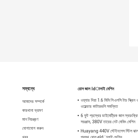
সম্বন্ধে
রোল জাল ldালাই মেশিন
ওয়্যার দিয়া 1.6 মিমি পিএলসি টাচ স্ক্রিন
আমাদের সম্পর্কে
ওয়েল্ডার কাটারগুলি সমন্বিত
কারখানা ভ্রমণ
6 ফুট প্রস্থের ডাইমেট্রিক জাল স্বয়ংক্
মান নিয়ন্ত্রণ
সরঞ্জাম, 380V তারের নেট মেকিং মেশিন
যোগাযোগ করুন
Huayang 440V স্টেইনলেস স্টিল ঝালা
খবর
প্রস্থ রোল eldালাই মেশিন