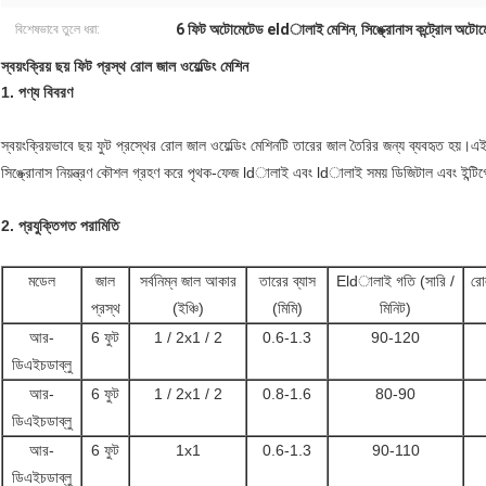
6 ফিট অটোমেটেড eldালাই মেশিন
সিঙ্ক্রোনাস কন্ট্রোল অ
বিশেষভাবে তুলে ধরা:
,
স্বয়ংক্রিয় ছয় ফিট প্রস্থ রোল জাল ওয়েল্ডিং মেশিন
1. পণ্য বিবরণ
স্বয়ংক্রিয়ভাবে ছয় ফুট প্রস্থের রোল জাল ওয়েল্ডিং মেশিনটি তারের জাল তৈরির জন্য ব্যবহৃত হয়।
সিঙ্ক্রোনাস নিয়ন্ত্রণ কৌশল গ্রহণ করে পৃথক-ফেজ ldালাই এবং ldালাই সময় ডিজিটাল এবং ইন্টিগ্রে
2. প্রযুক্তিগত পরামিতি
মডেল
জাল
সর্বনিম্ন জাল আকার
তারের ব্যাস
Eldালাই গতি (সারি /
রোল
প্রস্থ
(ইঞ্চি)
(মিমি)
মিনিট)
আর-
6 ফুট
1 / 2x1 / 2
0.6-1.3
90-120
ডিএইচডাব্লু
আর-
6 ফুট
1 / 2x1 / 2
0.8-1.6
80-90
ডিএইচডাব্লু
আর-
6 ফুট
1x1
0.6-1.3
90-110
ডিএইচডাব্লু