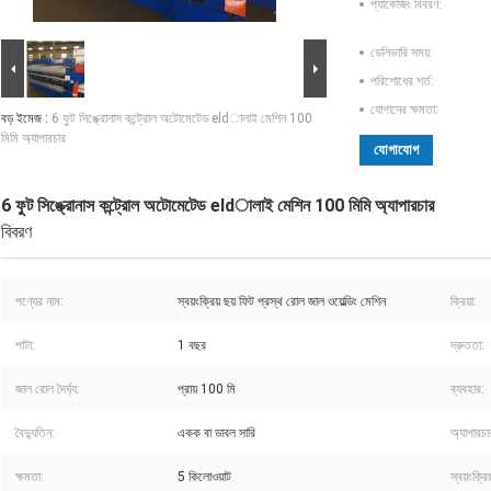
প্যাকেজিং বিবরণ:
ডেলিভারি সময়:
পরিশোধের শর্ত:
যোগানের ক্ষমতা:
বড় ইমেজ :
6 ফুট সিঙ্ক্রোনাস কন্ট্রোল অটোমেটেড eldালাই মেশিন 100
মিমি অ্যাপারচার
যোগাযোগ
6 ফুট সিঙ্ক্রোনাস কন্ট্রোল অটোমেটেড eldালাই মেশিন 100 মিমি অ্যাপারচার
বিবরণ
পণ্যের নাম:
স্বয়ংক্রিয় ছয় ফিট প্রস্থ রোল জাল ওয়েল্ডিং মেশিন
ক্রিয়া:
পাটা:
1 বছর
দ্রুততা:
জাল রোল দৈর্ঘ্য:
প্রায় 100 মি
ব্যবহার:
বৈদ্যুতিন:
একক বা ডাবল সারি
অ্যাপারচা
ক্ষমতা:
5 কিলোওয়াট
স্বয়ংক্রি