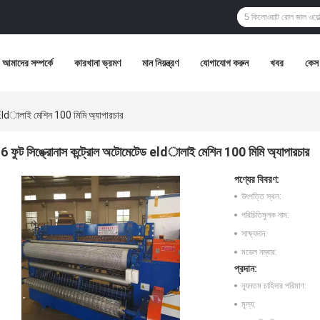
আমাদের সম্পর্কে
কারখানা ভ্রমণ
মান নিয়ন্ত্রণ
যোগাযোগ করুন
খবর
কেস
ড Eldালাই মেশিন 100 মিমি অ্যাপারচার
6 ফুট সিঙ্ক্রোনাস কন্ট্রোল অটোমেটেড eldালাই মেশিন 100 মিমি অ্যাপারচার
পণ্যের বিবরণ:
উৎপত্তি স্থল:
পরিচিতিমুলক নাম:
সাক্ষ্যদান:
মডেল নম্বার:
প্রদান:
ন্যূনতম চাহিদার পরিমাণ:
মূল্য: