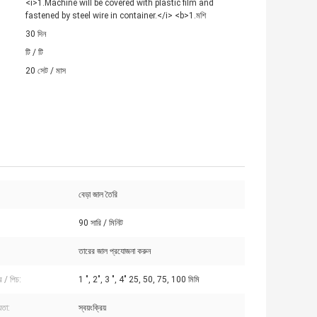
<i>1.Machine will be covered with plastic film and
fastened by steel wire in container.</i> <b>1.মশি
30 দিন
টি / টি
20 সেট / মাস
বেড়া জাল তৈরি
90 সারি / মিনিট
তারের জাল প্রযোজনা করুন
র / পিচ:
1 ", 2", 3 ", 4" 25, 50, 75, 100 মিমি
য়তা:
স্বয়ংক্রিয়