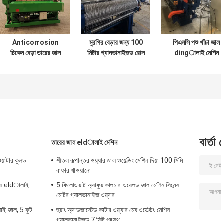
Anticorrosion
মুরগির বেড়ার জন্য 100
পিএলসি পশু খাঁচা জাল
চিকেন বেড়া তারের জাল
মিটার গ্যালভানাইজড রোল
dingালাই মেশিন
derালাই স্বয়ংক্রিয়
জাল Machineালাই
স্বয়ংক্রিয়
মেশিন স্বয়ংক্রিয়
বার্তা
তারের জাল eldালাই মেশিন
 ওয়াটার কুলড
শীতল রূপান্তর ওয়্যার জাল ওয়েল্ডিং মেশিন দিয়া 100 মিমি
বাফার খাওয়ানো
রিয় eldালাই
5 কিলোওয়াট অ্যাকুয়াকালচার ওয়েলড জাল মেশিন সিমেন্স
মোটর গ্যালভানাইজ ওয়্যার
ই জাল, 5 ফুট
হুয়াং অ্যাডজাস্টেড কাটার ওয়্যার মেষ ওয়েল্ডিং মেশিন
গ্যালভানাইজড 7 ফিট প্রস্থ