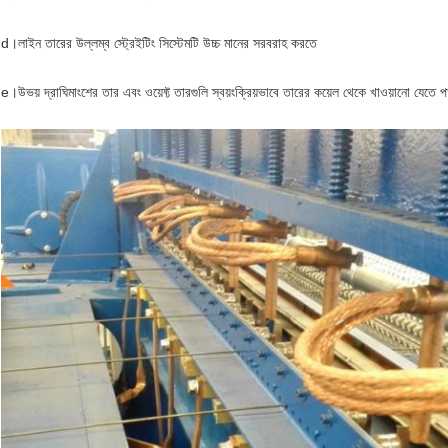
d।লাইন তারের উল্লম্ব স্ট্রেইটিং সিস্টেমটি উচ্চ মানের সরবরাহ করতে
e।উভয় দ্রাঘিমাংশের তার এবং ওয়েফ্ট তারগুলি স্বয়ংক্রিয়ভাবে তারের কয়েল থেকে খাওয়ানো যেতে 