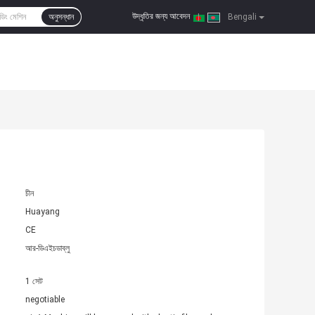
উদ্ধৃতির জন্য আবেদন
অনুসন্ধান
|
Bengali
চীন
Huayang
CE
আর-ডিএইচডাব্লু
1 সেট
negotiable